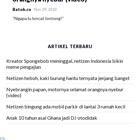
Batok.co
-
Nov 29, 2018
“Ngapa lu loncat lontong!”
ARTIKEL TERBARU
Kreator Spongebob meninggal, netizen Indonesia bikin
meme pengajian
Netizen heboh, kaki burung hantu ternyata jenjang banget
Nyebrangin papan, motornya selamat orangnya nyebur
(video)
Netizen bingung ada mobil parkir di lantai 3 rumah kecil
Anak 10 tahun asal Ghana jadi DJ otodidak