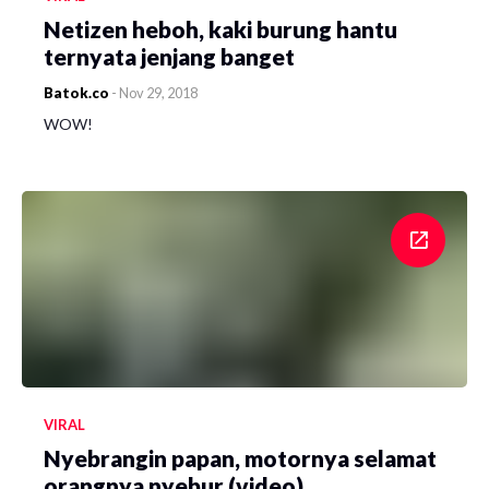
Netizen heboh, kaki burung hantu
ternyata jenjang banget
Batok.co
-
Nov 29, 2018
WOW!
VIRAL
Nyebrangin papan, motornya selamat
orangnya nyebur (video)