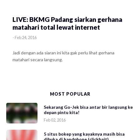
LIVE: BKMG Padang siarkan gerhana
matahari total lewat internet
-
Feb 24, 2016
Jadi dengan ada siaran ini kita gak perlu lihat gerhana
matahari secara langsung.
MOST POPULAR
Sekarang Go-Jek bisa antar bir langsung ke
depan pintu kita!
Feb 02, 2016
5 situs bokep yang kayaknya masih bisa
dibuka di handphone (clickbait)