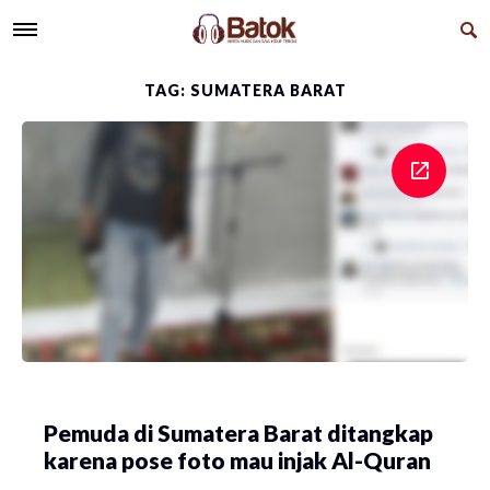
TAG: SUMATERA BARAT
Pemuda di Sumatera Barat ditangkap
karena pose foto mau injak Al-Quran