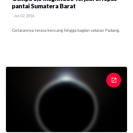
pantai Sumatera Barat
-
Jun 02, 2016
Getarannya terasa kencang hingga bagian selatan Padang.