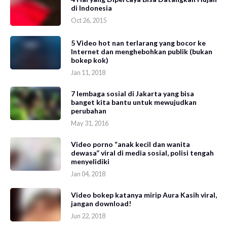
di Indonesia
Oct 26, 2015
5 Video hot nan terlarang yang bocor ke
Internet dan menghebohkan publik (bukan
bokep kok)
Jan 11, 2018
7 lembaga sosial di Jakarta yang bisa
banget kita bantu untuk mewujudkan
perubahan
May 31, 2016
Video porno “anak kecil dan wanita
dewasa” viral di media sosial, polisi tengah
menyelidiki
Jan 04, 2018
Video bokep katanya mirip Aura Kasih viral,
jangan download!
Jun 22, 2018