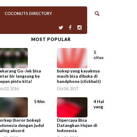
COCONUTS DIRECTORY
MOST POPULAR
5
situs
ekarang Go-Jek bisa
bokep yang kayaknya
ntar bir langsung ke
masih bisa dibuka di
epan pintu kita!
handphone (clickbait)
eb 02, 2016
Oct 04, 2017
5 film
4 Hal
yang
orkep (horor bokep)
Dipercaya Bisa
ndonesia dengan judul
Datangkan Hujan di
aling absurd
Indonesia