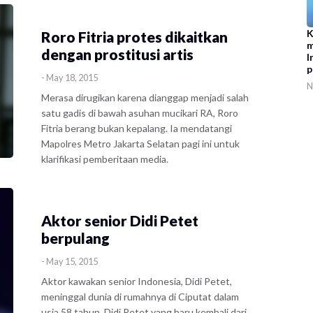
K
​Roro Fitria protes dikaitkan
m
dengan prostitusi artis
I
p
-
May 18, 2015
N
Merasa dirugikan karena dianggap menjadi salah
satu gadis di bawah asuhan mucikari RA, Roro
Fitria berang bukan kepalang. Ia mendatangi
Mapolres Metro Jakarta Selatan pagi ini untuk
klarifikasi pemberitaan media.
Aktor senior Didi Petet
berpulang
-
May 15, 2015
Aktor kawakan senior Indonesia, Didi Petet,
meninggal dunia di rumahnya di Ciputat dalam
usia 58 tahun. Didi Petet yang baru kembali dari