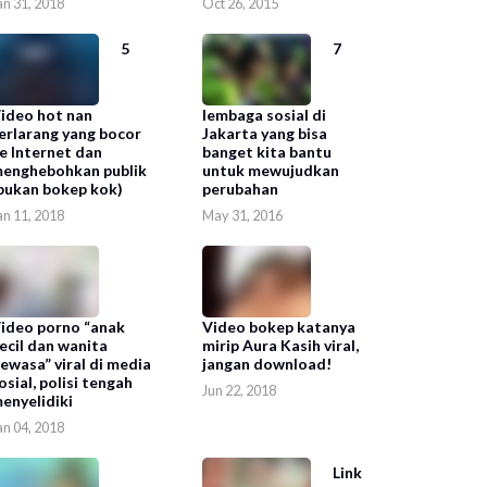
an 31, 2018
Oct 26, 2015
5
7
ideo hot nan
lembaga sosial di
erlarang yang bocor
Jakarta yang bisa
e Internet dan
banget kita bantu
enghebohkan publik
untuk mewujudkan
bukan bokep kok)
perubahan
an 11, 2018
May 31, 2016
ideo porno “anak
Video bokep katanya
ecil dan wanita
mirip Aura Kasih viral,
ewasa” viral di media
jangan download!
osial, polisi tengah
Jun 22, 2018
enyelidiki
an 04, 2018
Link