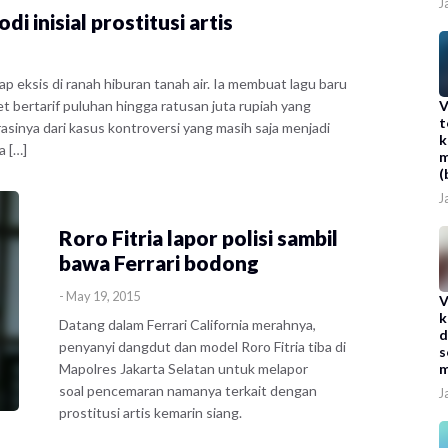
J
i inisial prostitusi artis
eksis di ranah hiburan tanah air. Ia membuat lagu baru
set bertarif puluhan hingga ratusan juta rupiah yang
V
t
sinya dari kasus kontroversi yang masih saja menjadi
k
a […]
m
(
J
​Roro Fitria lapor polisi sambil
bawa Ferrari bodong
-
May 19, 2015
V
k
Datang dalam Ferrari California merahnya,
d
penyanyi dangdut dan model Roro Fitria tiba di
s
Mapolres Jakarta Selatan untuk melapor
m
soal pencemaran namanya terkait dengan
J
prostitusi artis kemarin siang.