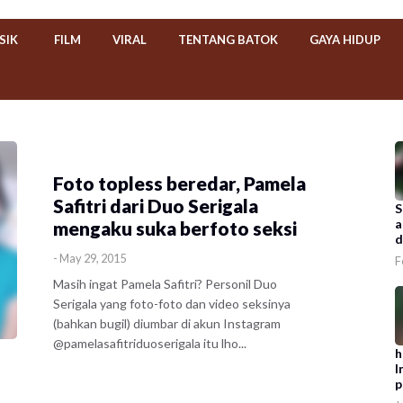
SIK
FILM
VIRAL
TENTANG BATOK
GAYA HIDUP
​Foto topless beredar, Pamela
Safitri dari Duo Serigala
S
a
mengaku suka berfoto seksi
d
-
May 29, 2015
F
Masih ingat Pamela Safitri? Personil Duo
Serigala yang foto-foto dan video seksinya
(bahkan bugil) diumbar di akun Instagram
@pamelasafitriduoserigala itu lho...
h
I
p